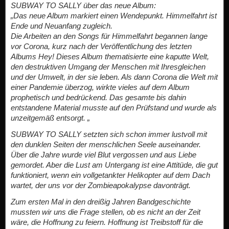
SUBWAY TO SALLY über das neue Album:
„Das neue Album markiert einen Wendepunkt. Himmelfahrt ist
Ende und Neuanfang zugleich.
Die Arbeiten an den Songs für Himmelfahrt begannen lange
vor Corona, kurz nach der Veröffentlichung des letzten
Albums Hey! Dieses Album thematisierte eine kaputte Welt,
den destruktiven Umgang der Menschen mit Ihresgleichen
und der Umwelt, in der sie leben. Als dann Corona die Welt mit
einer Pandemie überzog, wirkte vieles auf dem Album
prophetisch und bedrückend. Das gesamte bis dahin
entstandene Material musste auf den Prüfstand und wurde als
unzeitgemäß entsorgt. „
SUBWAY TO SALLY setzten sich schon immer lustvoll mit
den dunklen Seiten der menschlichen Seele auseinander.
Über die Jahre wurde viel Blut vergossen und aus Liebe
gemordet. Aber die Lust am Untergang ist eine Attitüde, die gut
funktioniert, wenn ein vollgetankter Helikopter auf dem Dach
wartet, der uns vor der Zombieapokalypse davonträgt.
Zum ersten Mal in den dreißig Jahren Bandgeschichte
mussten wir uns die Frage stellen, ob es nicht an der Zeit
wäre, die Hoffnung zu feiern. Hoffnung ist Treibstoff für die