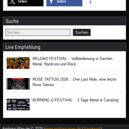
teilen
teilen
Suche
Live Empfehlung
RELOAD FESTIVAL :: Vollbedienung in Sachen
Metal, Hardcore und Rock
ROSE TATTOO 2026 :: One Last Ride, eine letzte
Rose Tattour
BURNING Q FESTIVAL :: 3 Tage Metal & Camping
Amboss-Mag.de © 2025 (
www.amboss-mag.de
/
Facebook
)