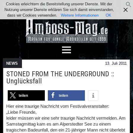
Cookies erleichtern die Bereitstellung unserer Dienste. Mit der
Team
Kontakt
Facebook
Instagram
Nutzung unserer Dienste erklären Sie sich damit einverstanden,
Impressum / Datenschutz
dass wir Cookies verwenden.
Weitere Informationen
OK
NEWS
13. Juli 2011
STONED FROM THE UNDERGROUND ::
Unglücksfall
teilen
teilen
Hier eine traurige Nachricht vom Festivalveranstalter:
„Liebe Freunde,
leider müssen wir eine sehr traurige Nachricht vermelden. Am
Samstagmittag kam es am Alperstedter See zu einem
tragischen Badeunfall, den ein 21-jähriger Mann nicht überlebt