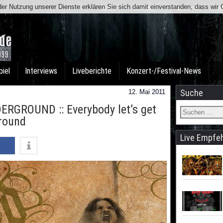
t der Nutzung unserer Dienste erklären Sie sich damit einverstanden, dass wi
Team
Kontakt
Facebook
I
piel
Interviews
Liveberichte
Konzert-/Festival-News
Suche
12. Mai 2011
GROUND :: Everybody let’s get
round
Live Empfe