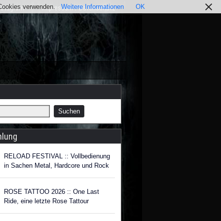
r Cookies verwenden.
Weitere Informationen
OK
nstagram
Impressum / Datenschutz
hlung
RELOAD FESTIVAL :: Vollbedienung
in Sachen Metal, Hardcore und Rock
ROSE TATTOO 2026 :: One Last
Ride, eine letzte Rose Tattour