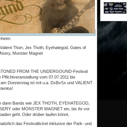
rnheim
Valient Thorr, Jex Thoth, Eyehategod, Gates of
Misery, Monster Magnet
t das STONED FROM THE UNDERGOUND-Festival
ie Pflichtveranstaltung vom 07.07.2011 bis
nn am Donnerstag ist mit u.a. DxBxSx und VALIENT
tenlos!
euch dann Bands wie JEX THOTH, EYEHATEGOD,
RY oder MONSTER MAGNET ein, bis ihr vor
baden geht. Oder drüber laufen könnt.
türlich das Festivalticket inklusive der Park- und