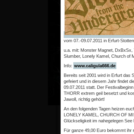
vom 07.-09.07.2011 in Erfurt-Stotte
u.a. mit: Monster Magnet, DxBxSx, 
Slumber, Lonely Kamel, Church of 
Info:
www.caligula666.de
Bereits seit 2001 wird in Erfur
gefeiert und in diesem Jahr findet d
09.07.2011 statt. Der Festivalbegi
THORR extrem geil besetzt und kos
Jawoll, richtig gehört!
An den folgenden Tagen heizen 
LONELY KAMEL, CHURCH OF MISE
Glückseligkeit im nahegelegen See 
Für ganze 49,00 Euro bekommt ihr na