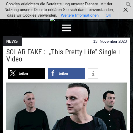
Cookies erleichtern die Bereitstellung unserer Dienste. Mit der
Team
Kontakt
Facebook
Instagram
Nutzung unserer Dienste erklären Sie sich damit einverstanden,
Impressum / Datenschutz
dass wir Cookies verwenden.
Weitere Informationen
OK
NEWS
13. November 2020
SOLAR FAKE :: „This Pretty Life“ Single +
Video
teilen
teilen