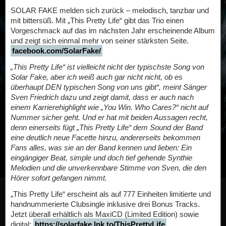
SOLAR FAKE melden sich zurück – melodisch, tanzbar und
mit bittersüß. Mit „This Pretty Life“ gibt das Trio einen
Vorgeschmack auf das im nächsten Jahr erscheinende Album
und zeigt sich einmal mehr von seiner stärksten Seite.
facebook.com/SolarFake/
„This Pretty Life“ ist vielleicht nicht der typischste Song von
Solar Fake, aber ich weiß auch gar nicht nicht, ob es
überhaupt DEN typischen Song von uns gibt“, meint Sänger
Sven Friedrich dazu und zeigt damit, dass er auch nach
einem Karrierehighlight wie „You Win. Who Cares?“ nicht auf
Nummer sicher geht. Und er hat mit beiden Aussagen recht,
denn einerseits fügt „This Pretty Life“ dem Sound der Band
eine deutlich neue Facette hinzu, andererseits bekommen
Fans alles, was sie an der Band kennen und lieben: Ein
eingängiger Beat, simple und doch tief gehende Synthie
Melodien und die unverkennbare Stimme von Sven, die den
Hörer sofort gefangen nimmt.
„This Pretty Life“ erscheint als auf 777 Einheiten limitierte und
handnummerierte Clubsingle inklusive drei Bonus Tracks.
Jetzt überall erhältlich als MaxiCD (Limited Edition) sowie
digital:
https://solarfake.lnk.to/ThisPrettyLife