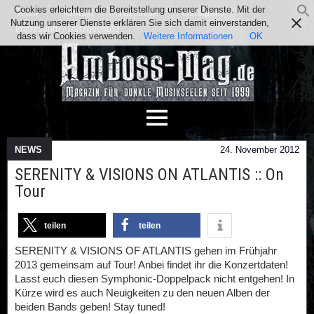
Cookies erleichtern die Bereitstellung unserer Dienste. Mit der
Team
Kontakt
Facebook
Instagram
Nutzung unserer Dienste erklären Sie sich damit einverstanden,
Impressum / Datenschutz
dass wir Cookies verwenden.
Weitere Informationen
OK
NEWS
24. November 2012
SERENITY & VISIONS ON ATLANTIS :: On
Tour
teilen
teilen
SERENITY & VISIONS OF ATLANTIS gehen im Frühjahr
2013 gemeinsam auf Tour! Anbei findet ihr die Konzertdaten!
Lasst euch diesen Symphonic-Doppelpack nicht entgehen! In
Kürze wird es auch Neuigkeiten zu den neuen Alben der
beiden Bands geben! Stay tuned!