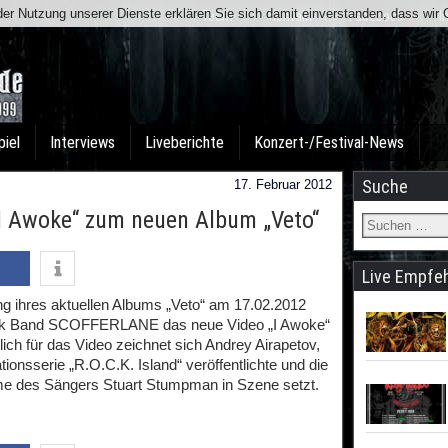
t der Nutzung unserer Dienste erklären Sie sich damit einverstanden, dass wi
Team
Kontakt
Facebook
I
piel
Interviews
Liveberichte
Konzert-/Festival-News
Suche
17. Februar 2012
I Awoke“ zum neuen Album „Veto“
Live Empfe
ung ihres aktuellen Albums „Veto“ am 17.02.2012
unk Band SCOFFERLANE das neue Video „I Awoke“
lich für das Video zeichnet sich Andrey Airapetov,
onsserie „R.O.C.K. Island“ veröffentlichte und die
e des Sängers Stuart Stumpman in Szene setzt.