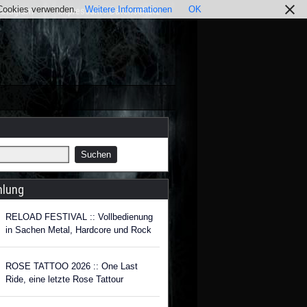
r Cookies verwenden.
Weitere Informationen
OK
nstagram
Impressum / Datenschutz
hlung
RELOAD FESTIVAL :: Vollbedienung
in Sachen Metal, Hardcore und Rock
ROSE TATTOO 2026 :: One Last
Ride, eine letzte Rose Tattour