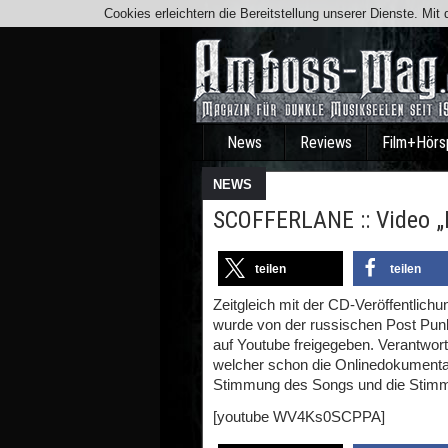
Cookies erleichtern die Bereitstellung unserer Dienste. Mi
News
Reviews
Film+Hörs
NEWS
SCOFFERLANE :: Video „
teilen
teilen
Zeitgleich mit der CD-Veröffentlich
wurde von der russischen Post P
auf Youtube freigegeben. Verantwort
welcher schon die Onlinedokumentati
Stimmung des Songs und die Stimm
[youtube WV4Ks0SCPPA]