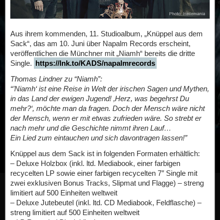
Aus ihrem kommenden, 11. Studioalbum, „Knüppel aus dem
Sack“, das am 10. Juni über Napalm Records erscheint,
veröffentlichen die Münchner mit „Niamh“ bereits die dritte
Single.
https://lnk.to/KADS/napalmrecords
Thomas Lindner zu “Niamh”:
“’Niamh‘ ist eine Reise in Welt der irischen Sagen und Mythen,
in das Land der ewigen Jugend! ‚Herz, was begehrst Du
mehr?‘, möchte man da fragen. Doch der Mensch wäre nicht
der Mensch, wenn er mit etwas zufrieden wäre. So strebt er
nach mehr und die Geschichte nimmt ihren Lauf…
Ein Lied zum eintauchen und sich davontragen lassen!”
Knüppel aus dem Sack ist in folgenden Formaten erhältlich:
– Deluxe Holzbox (inkl. ltd. Mediabook, einer farbigen
recycelten LP sowie einer farbigen recycelten 7″ Single mit
zwei exklusiven Bonus Tracks, Slipmat und Flagge) – streng
limitiert auf 500 Einheiten weltweit
– Deluxe Jutebeutel (inkl. ltd. CD Mediabook, Feldflasche) –
streng limitiert auf 500 Einheiten weltweit