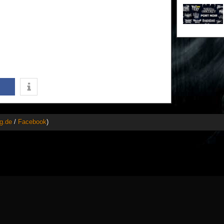
g.de
/
Facebook
)