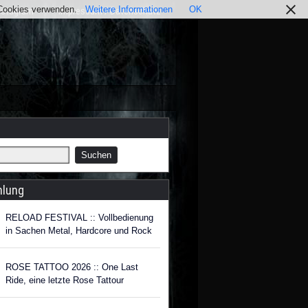
r Cookies verwenden.
Weitere Informationen
OK
nstagram
Impressum / Datenschutz
hlung
RELOAD FESTIVAL :: Vollbedienung
in Sachen Metal, Hardcore und Rock
ROSE TATTOO 2026 :: One Last
Ride, eine letzte Rose Tattour