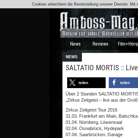
Cookies erleichtern die Bereitstellung unserer Dienste. Mi
News
Reviews
Film+Hörs
NEWS
SALTATIO MORTIS :: Live
teilen
teilen
Über 2 Stunden SALTATIO MORTIS gi
„Zirkus Zeitgeist – live aus der Gro
Zirkus Zeitgeist Tour 2016
31.03. Frankfurt am Main, Batschk
01.04. Nürnberg, Löwensaal
02.04. Osnabrück, Hydepark
07.04. Saarbrücken, Garage