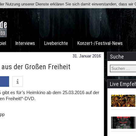
t der Nutzung unserer Dienste erklären Sie sich damit einverstanden, dass wi
Team
Kontakt
Facebook
I
piel
Interviews
Liveberichte
Konzert-/Festival-News
Suche
31. Januar 2016
 aus der Großen Freiheit
Live Empfe
bt es für’s Heimkino ab dem 25.03.2016 auf der
ßen Freiheit!“-DVD.
app