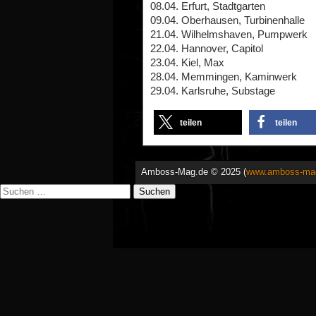
08.04. Erfurt, Stadtgarten
09.04. Oberhausen, Turbinenhalle
21.04. Wilhelmshaven, Pumpwerk
22.04. Hannover, Capitol
23.04. Kiel, Max
28.04. Memmingen, Kaminwerk
29.04. Karlsruhe, Substage
teilen
teilen
Amboss-Mag.de © 2025 (
www.amboss-ma