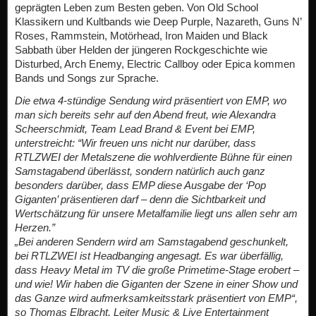
geprägten Leben zum Besten geben. Von Old School
Klassikern und Kultbands wie Deep Purple, Nazareth, Guns N’
Roses, Rammstein, Motörhead, Iron Maiden und Black
Sabbath über Helden der jüngeren Rockgeschichte wie
Disturbed, Arch Enemy, Electric Callboy oder Epica kommen
Bands und Songs zur Sprache.
Die etwa 4-stündige Sendung wird präsentiert von EMP, wo
man sich bereits sehr auf den Abend freut, wie Alexandra
Scheerschmidt, Team Lead Brand & Event bei EMP,
unterstreicht: “Wir freuen uns nicht nur darüber, dass
RTLZWEI der Metalszene die wohlverdiente Bühne für einen
Samstagabend überlässt, sondern natürlich auch ganz
besonders darüber, dass EMP diese Ausgabe der ‘Pop
Giganten’ präsentieren darf – denn die Sichtbarkeit und
Wertschätzung für unsere Metalfamilie liegt uns allen sehr am
Herzen.”
„Bei anderen Sendern wird am Samstagabend geschunkelt,
bei RTLZWEI ist Headbanging angesagt. Es war überfällig,
dass Heavy Metal im TV die große Primetime-Stage erobert –
und wie! Wir haben die Giganten der Szene in einer Show und
das Ganze wird aufmerksamkeitsstark präsentiert von EMP“,
so Thomas Elbracht, Leiter Music & Live Entertainment