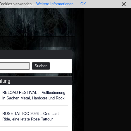
r Cookies verwenden.
Weitere Informationen
OK
nstagram
Impressum / Datenschutz
hlung
RELOAD FESTIVAL :: Vollbedienung
in Sachen Metal, Hardcore und Rock
ROSE TATTOO 2026 :: One Last
Ride, eine letzte Rose Tattour