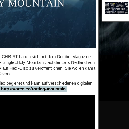
G CHRIST haben sich mit dem Decibel Magazine
Single „Holy Mountain“, auf der Lars Nedland von
uf Flexi-Disc zu veröffentlichen. Sie wollen damit
eiern.
o begleitet und kann auf verschiedenen digitalen
:
https://orcd.co/rotting-mountain