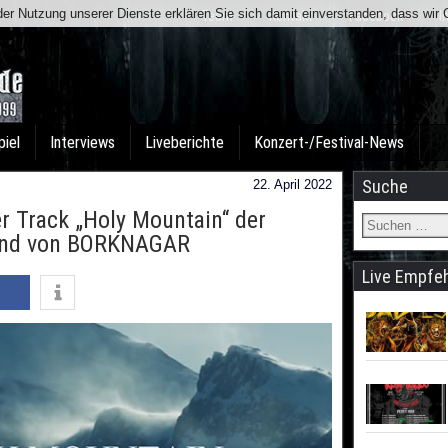
t der Nutzung unserer Dienste erklären Sie sich damit einverstanden, dass wi
Team
Kontakt
Facebook
I
piel
Interviews
Liveberichte
Konzert-/Festival-News
Suche
22. April 2022
r Track „Holy Mountain“ der
land von BORKNAGAR
Live Empfe