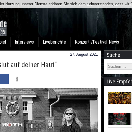
t der Nutzung unserer Dienste erklären Sie sich damit einverstanden, dass wi
Team
Kontakt
Facebook
I
piel
Interviews
Liveberichte
Konzert-/Festival-News
Suche
27. August 2021
lut auf deiner Haut“
Live Empfe