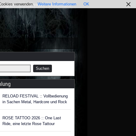
r Cookies verwenden.
Weitere Informationen
OK
nstagram
Impressum / Datenschutz
hlung
RELOAD FESTIVAL :: Vollbedienung
in Sachen Metal, Hardcore und Rock
ROSE TATTOO 2026 :: One Last
Ride, eine letzte Rose Tattour