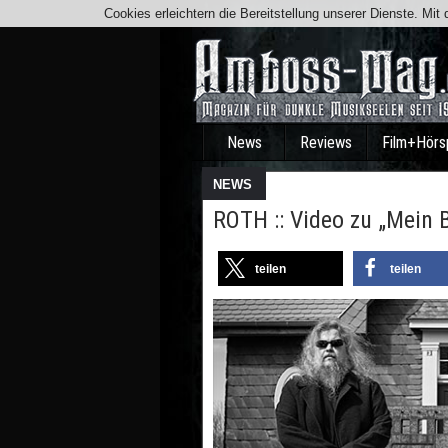
Cookies erleichtern die Bereitstellung unserer Dienste. Mi
News
Reviews
Film+Hörs
NEWS
ROTH :: Video zu „Mein B
teilen
teilen