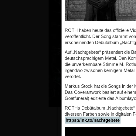
ROTH haben heute das offizielle Vid
veröffentlicht. Der Song stammt v
erscheinenden Debütalbum „Nachtg
Auf „Nachtgebete“ präsentiert die B
deutschsprachigem Metal. Den Komp
die unverkennbare Stimme M. Roths
irgendwo zwischen kernigem Metal
verortet.
Markus Stock hat die Songs in der
Das Coverartwork basiert auf einem
Goatfuneral) editierte das Albumlayo
ROTHs Debütalbum „Nachtgebete“ ist
diversen Farben sowie in digitalen F
https://lnk.to/nachtgebete