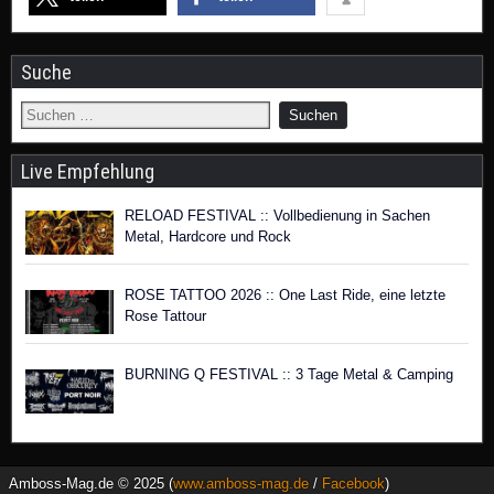
Suche
Live Empfehlung
RELOAD FESTIVAL :: Vollbedienung in Sachen
Metal, Hardcore und Rock
ROSE TATTOO 2026 :: One Last Ride, eine letzte
Rose Tattour
BURNING Q FESTIVAL :: 3 Tage Metal & Camping
Amboss-Mag.de © 2025 (
www.amboss-mag.de
/
Facebook
)