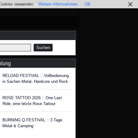
r Cookies verwenden.
Weitere Informationen
OK
nstagram
Impressum / Datenschutz
hlung
RELOAD FESTIVAL :: Vollbedienung
in Sachen Metal, Hardcore und Rock
ROSE TATTOO 2026 :: One Last
Ride, eine letzte Rose Tattour
BURNING Q FESTIVAL :: 3 Tage
Metal & Camping