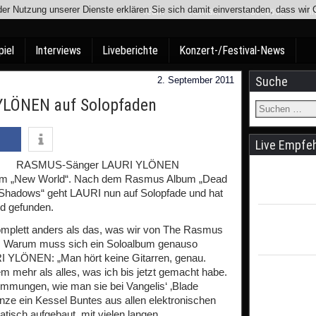
t der Nutzung unserer Dienste erklären Sie sich damit einverstanden, dass wi
Team
Kontakt
Facebook
I
piel
Interviews
Liveberichte
Konzert-/Festival-News
Suche
2. September 2011
LÖNEN auf Solopfaden
Live Empfe
RASMUS-Sänger LAURI YLÖNEN
Album „New World“. Nach dem Rasmus Album „Dead
he Shadows“ geht LAURI nun auf Solopfade und hat
d gefunden.
omplett anders als das, was wir von The Rasmus
ee. Warum muss sich ein Soloalbum genauso
 YLÖNEN: „Man hört keine Gitarren, genau.
 mehr als alles, was ich bis jetzt gemacht habe.
Stimmungen, wie man sie bei Vangelis‘ ‚Blade
anze ein Kessel Buntes aus allen elektronischen
atisch aufgebaut, mit vielen langen