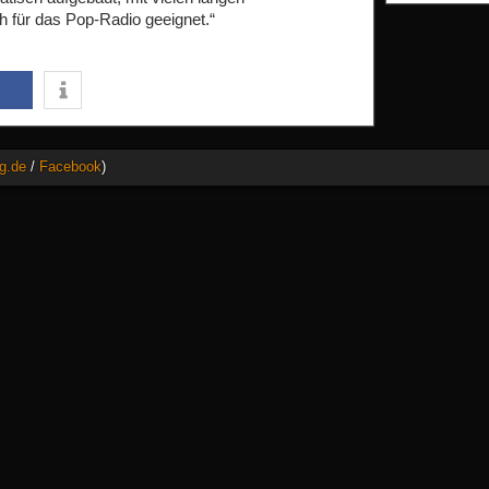
 für das Pop-Radio geeignet.“
g.de
/
Facebook
)