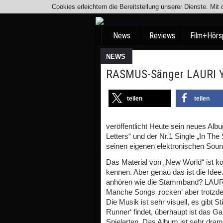
Cookies erleichtern die Bereitstellung unserer Dienste. Mi
News
Reviews
Film+Hörs
NEWS
RASMUS-Sänger LAURI Y
teilen
teilen
veröffentlicht Heute sein neues 
Letters“ und der Nr.1 Single „In T
seinen eigenen elektronischen Soun
Das Material von „New World“ ist k
kennen. Aber genau das ist die Id
anhören wie die Stammband? LAURI
Manche Songs ‚rocken‘ aber trotzdem
Die Musik ist sehr visuell, es gibt 
Runner‘ findet, überhaupt ist das G
Spielarten. Das Album ist sehr dram