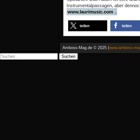
Instrumentalpassagen, aber dennoch
www.laurimusic.com
.
teilen
teilen
Amboss-Mag.de © 2025 (
www.amboss-ma