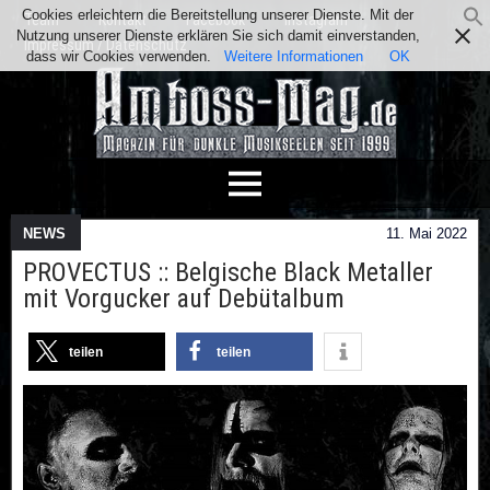
Cookies erleichtern die Bereitstellung unserer Dienste. Mit der
Team
Kontakt
Facebook
Instagram
Nutzung unserer Dienste erklären Sie sich damit einverstanden,
Impressum / Datenschutz
dass wir Cookies verwenden.
Weitere Informationen
OK
NEWS
11. Mai 2022
PROVECTUS :: Belgische Black Metaller
mit Vorgucker auf Debütalbum
teilen
teilen