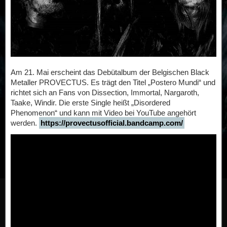
Am 21. Mai erscheint das Debütalbum der Belgischen Black
Metaller PROVECTUS. Es trägt den Titel „Postero Mundi“ und
richtet sich an Fans von Dissection, Immortal, Nargaroth,
Taake, Windir. Die erste Single heißt „Disordered
Phenomenon“ und kann mit Video bei YouTube angehört
werden.
https://provectusofficial.bandcamp.com/