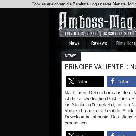
Cookies erleichtern die Bereitstellung unserer Dienste. Mi
News
Reviews
Film+Hörs
NEWS
PRINCIPE VALIENTE :: Ne
teilen
teilen
Nach ihrem Debütalbum aus dem Jah
ist die schwedischen Post Punk /
ins Studio zurückgekehrt, um am Nac
Vorgeschmack erscheint die Single
Download bei afmusic. Das nächste 
erscheinen.