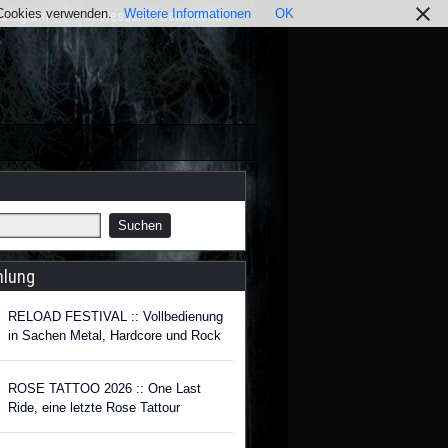
r Cookies verwenden.
Weitere Informationen
OK
nstagram
Impressum / Datenschutz
hlung
RELOAD FESTIVAL :: Vollbedienung
in Sachen Metal, Hardcore und Rock
ROSE TATTOO 2026 :: One Last
Ride, eine letzte Rose Tattour