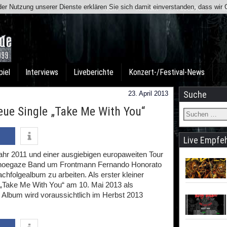
t der Nutzung unserer Dienste erklären Sie sich damit einverstanden, dass wi
Team
Kontakt
Facebook
I
piel
Interviews
Liveberichte
Konzert-/Festival-News
Suche
23. April 2013
ue Single „Take Me With You“
Live Empfe
r 2011 und einer ausgiebigen europaweiten Tour
 Shoegaze Band um Frontmann Fernando Honorato
hfolgealbum zu arbeiten. Als erster kleiner
 „Take Me With You“ am 10. Mai 2013 als
Album wird voraussichtlich im Herbst 2013