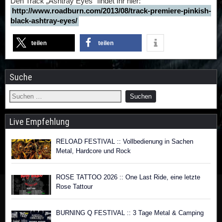
Den Track „Ashtray Eyes“ findet Ihr hier:
http://www.roadburn.com/2013/08/track-premiere-pinkish-
black-ashtray-eyes/
teilen
teilen
Suche
Live Empfehlung
RELOAD FESTIVAL :: Vollbedienung in Sachen
Metal, Hardcore und Rock
ROSE TATTOO 2026 :: One Last Ride, eine letzte
Rose Tattour
BURNING Q FESTIVAL :: 3 Tage Metal & Camping