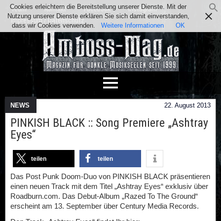
Cookies erleichtern die Bereitstellung unserer Dienste. Mit der
Team
Kontakt
Facebook
Instagram
Nutzung unserer Dienste erklären Sie sich damit einverstanden,
Impressum / Datenschutz
dass wir Cookies verwenden.
Weitere Informationen
OK
NEWS
22. August 2013
PINKISH BLACK :: Song Premiere „Ashtray
Eyes“
teilen
teilen
Das Post Punk Doom-Duo von PINKISH BLACK präsentieren
einen neuen Track mit dem Titel „Ashtray Eyes“ exklusiv über
Roadburn.com. Das Debut-Album „Razed To The Ground“
erscheint am 13. September über Century Media Records.