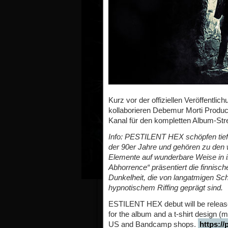
Kurz vor der offiziellen Veröffentl
kollaborieren Debemur Morti Produ
Kanal für den kompletten Album-S
Info: PESTILENT HEX schöpfen tie
der 90er Jahre und gehören zu den 
Elemente auf wunderbare Weise in i
Abhorrence“ präsentiert die finnisc
Dunkelheit, die von langatmigen Sc
hypnotischem Riffing geprägt sind.
ESTILENT HEX debut will be released
for the album and a t-shirt design 
US and Bandcamp shops.
https:/