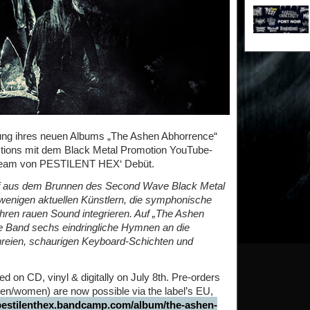
ichung ihres neuen Albums „The Ashen Abhorrence“
ctions mit dem Black Metal Promotion YouTube-
tream von PESTILENT HEX‘ Debüt.
f aus dem Brunnen des Second Wave Black Metal
wenigen aktuellen Künstlern, die symphonische
hren rauen Sound integrieren. Auf „The Ashen
he Band sechs eindringliche Hymnen an die
hreien, schaurigen Keyboard-Schichten und
 on CD, vinyl & digitally on July 8th. Pre-orders
(men/women) are now possible via the label’s EU,
/pestilenthex.bandcamp.com/album/the-ashen-