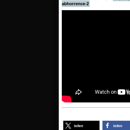
abhorrence-2
teilen
teilen