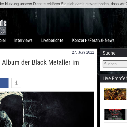
t der Nutzung unserer Dienste erklären Sie sich damit einverstanden, dass wi
Team
Kontakt
Facebook
I
piel
Interviews
Liveberichte
Konzert-/Festival-News
Suche
27. Juni 2022
 Album der Black Metaller im
Live Empfe