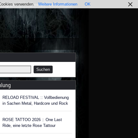
r Cookies verwenden.
Weitere Informationen
OK
nstagram
Impressum / Datenschutz
hlung
RELOAD FESTIVAL :: Vollbedienung
in Sachen Metal, Hardcore und Rock
ROSE TATTOO 2026 :: One Last
Ride, eine letzte Rose Tattour