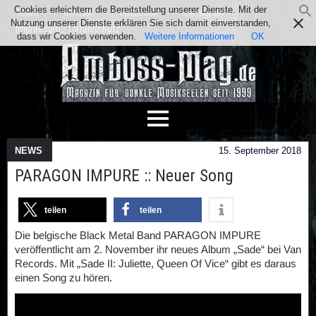
Cookies erleichtern die Bereitstellung unserer Dienste. Mit der
Team
Kontakt
Facebook
Instagram
Nutzung unserer Dienste erklären Sie sich damit einverstanden,
Impressum / Datenschutz
dass wir Cookies verwenden.
Weitere Informationen
OK
NEWS
15. September 2018
PARAGON IMPURE :: Neuer Song
teilen
teilen
Die belgische Black Metal Band PARAGON IMPURE
veröffentlicht am 2. November ihr neues Album „Sade“ bei Van
Records. Mit „Sade II: Juliette, Queen Of Vice“ gibt es daraus
einen Song zu hören.