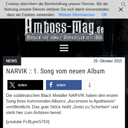
Cookies erleichtern die Bereitstellung unserer Dienste. Mit der
Team
Kontakt
Facebook
Instagram
Nutzung unserer Dienste erklären Sie sich damit einverstanden,
Impressum / Datenschutz
dass wir Cookies verwenden.
Weitere Informationen
OK
NEWS
29. Oktober 2015
NARVIK :: 1. Song vom neuen Album
teilen
teilen
Die süddeutschen Black Metaller NARVIK haben den ersten
Song ihres kommenden Albums „Ascension to Apotheosis“
veröffentlicht. Das gute Stöck heißt „Geist zu Scherben“ und
steht hier zum Anhören bereit:
[youtube Fc8LpreS7GI]