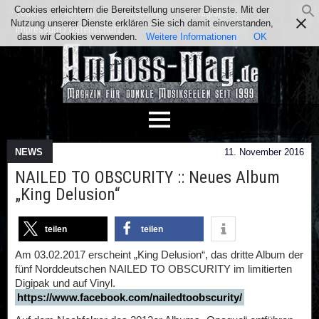
Cookies erleichtern die Bereitstellung unserer Dienste. Mit der
Team
Kontakt
Facebook
Instagram
Nutzung unserer Dienste erklären Sie sich damit einverstanden,
Impressum / Datenschutz
dass wir Cookies verwenden.
Weitere Informationen
OK
NEWS
11. November 2016
NAILED TO OBSCURITY :: Neues Album
„King Delusion“
teilen
teilen
Am 03.02.2017 erscheint „King Delusion“, das dritte Album der
fünf Norddeutschen NAILED TO OBSCURITY im limitierten
Digipak und auf Vinyl.
https://www.facebook.com/nailedtoobscurity/