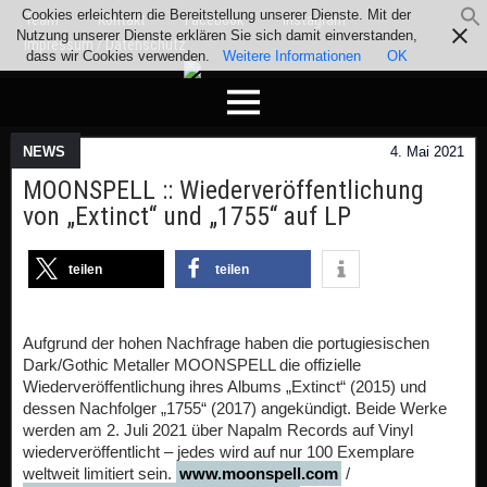
Cookies erleichtern die Bereitstellung unserer Dienste. Mit der
Team
Kontakt
Facebook
Instagram
Nutzung unserer Dienste erklären Sie sich damit einverstanden,
Impressum / Datenschutz
dass wir Cookies verwenden.
Weitere Informationen
OK
NEWS
4. Mai 2021
MOONSPELL :: Wiederveröffentlichung
von „Extinct“ und „1755“ auf LP
teilen
teilen
Aufgrund der hohen Nachfrage haben die portugiesischen
Dark/Gothic Metaller MOONSPELL die offizielle
Wiederveröffentlichung ihres Albums „Extinct“ (2015) und
dessen Nachfolger „1755“ (2017) angekündigt. Beide Werke
werden am 2. Juli 2021 über Napalm Records auf Vinyl
wiederveröffentlicht – jedes wird auf nur 100 Exemplare
weltweit limitiert sein.
www.moonspell.com
/