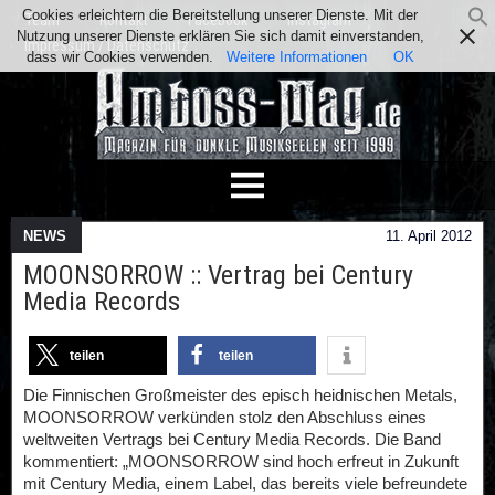
Cookies erleichtern die Bereitstellung unserer Dienste. Mit der
Team
Kontakt
Facebook
Instagram
Nutzung unserer Dienste erklären Sie sich damit einverstanden,
Impressum / Datenschutz
dass wir Cookies verwenden.
Weitere Informationen
OK
NEWS
11. April 2012
MOONSORROW :: Vertrag bei Century
Media Records
teilen
teilen
Die Finnischen Großmeister des episch heidnischen Metals,
MOONSORROW verkünden stolz den Abschluss eines
weltweiten Vertrags bei Century Media Records. Die Band
kommentiert: „MOONSORROW sind hoch erfreut in Zukunft
mit Century Media, einem Label, das bereits viele befreundete