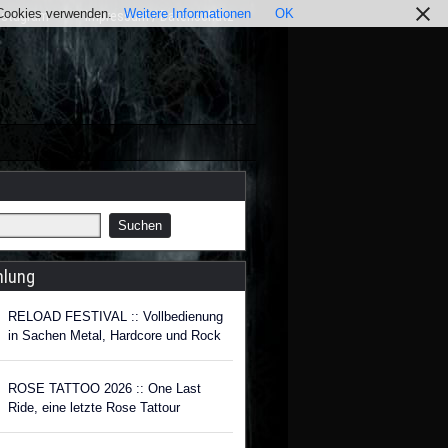
r Cookies verwenden.
Weitere Informationen
OK
nstagram
Impressum / Datenschutz
hlung
RELOAD FESTIVAL :: Vollbedienung
in Sachen Metal, Hardcore und Rock
ROSE TATTOO 2026 :: One Last
Ride, eine letzte Rose Tattour