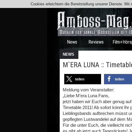
Cookies erleichtern die Bereitstellung unserer Dienste. Mi
News
Reviews
Film+Hörs
NEWS
M`ERA LUNA :: Timetabl
teilen
teilen
Meldung vom Veranstalter:
„Liebe M’era Luna Fans,
jetzt haben wir Euch aber genug auf 
Timetable 2011! Ab sofort könnt Ihr
Lieblingsbands aufbrechen müsst und
gepflegten Lustwandelei auf dem Mar
Für die unter Euch, die vielleicht 
es gibt ab jetzt auch Tagestickets! J