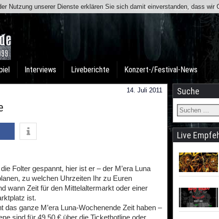
t der Nutzung unserer Dienste erklären Sie sich damit einverstanden, dass wi
Team
Kontakt
Facebook
I
piel
Interviews
Liveberichte
Konzert-/Festival-News
Suche
14. Juli 2011
e
Live Empfe
die Folter gespannt, hier ist er – der M’era Luna
 planen, zu welchen Uhrzeiten Ihr zu Euren
 wann Zeit für den Mittelaltermarkt oder einer
ktplatz ist.
nicht das ganze M’era Luna-Wochenende Zeit haben –
ene sind für 49,50 € über die Tickethotline oder