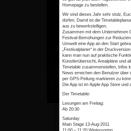
Homepage zu bestellen.
Wir sind dieses Jahr sehr stolz, Eu
dürfen. Damit ist die Timetablepla
aus zu bewerkstelligen.
Zusammen mit dem Unternehmen Gr
Festival-Bemühungen zur Reduzierun
Umwelt eine App an den Start gebrac
„Festivalplaner“ in der Druckversio
kann man nun auf praktische Funkti
Künstlerübersicht, Arealpläne und a
Timetable zusammenstellen, Infos k
News erreichen den Benutzer über 
per GPS-Peilung markieren zu können
Die App ist im Apple App Store und 
Der Timetable:
Lesungen am Freitag:
Ab 20:30
Saturday
Main Stage 13-Aug-2011
11:00 – 11:20 Winterspring