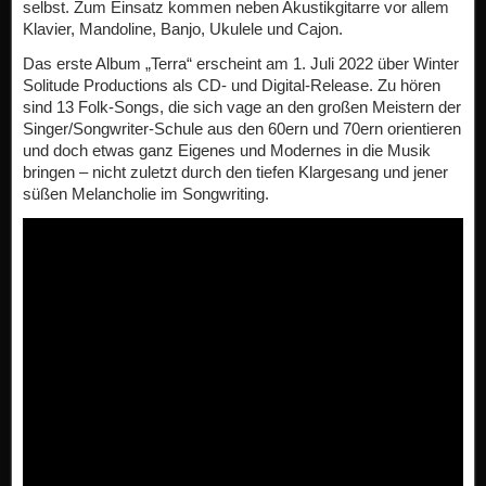
selbst. Zum Einsatz kommen neben Akustikgitarre vor allem
Klavier, Mandoline, Banjo, Ukulele und Cajon.
Das erste Album „Terra“ erscheint am 1. Juli 2022 über Winter
Solitude Productions als CD- und Digital-Release. Zu hören
sind 13 Folk-Songs, die sich vage an den großen Meistern der
Singer/Songwriter-Schule aus den 60ern und 70ern orientieren
und doch etwas ganz Eigenes und Modernes in die Musik
bringen – nicht zuletzt durch den tiefen Klargesang und jener
süßen Melancholie im Songwriting.