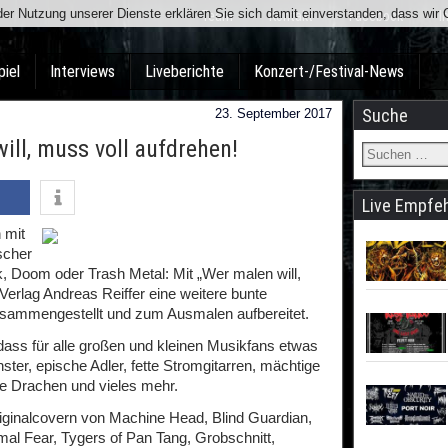
t der Nutzung unserer Dienste erklären Sie sich damit einverstanden, dass wi
Team
Kontakt
Facebook
I
piel
Interviews
Liveberichte
Konzert-/Festival-News
Suche
23. September 2017
ll, muss voll aufdrehen!
Live Empfe
 mit
scher
 Doom oder Trash Metal: Mit „Wer malen will,
Verlag Andreas Reiffer eine weitere bunte
sammengestellt und zum Ausmalen aufbereitet.
 dass für alle großen und kleinen Musikfans etwas
ter, epische Adler, fette Stromgitarren, mächtige
ge Drachen und vieles mehr.
iginalcovern von Machine Head, Blind Guardian,
al Fear, Tygers of Pan Tang, Grobschnitt,