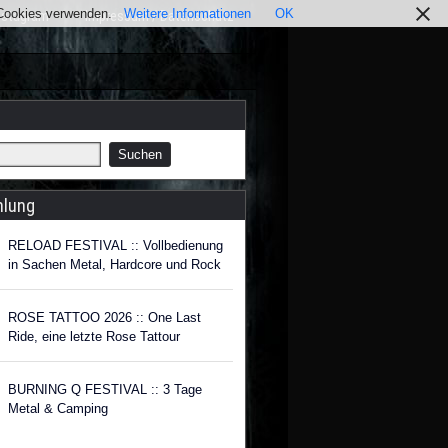
r Cookies verwenden.
Weitere Informationen
OK
nstagram
Impressum / Datenschutz
hlung
RELOAD FESTIVAL :: Vollbedienung
in Sachen Metal, Hardcore und Rock
ROSE TATTOO 2026 :: One Last
Ride, eine letzte Rose Tattour
BURNING Q FESTIVAL :: 3 Tage
Metal & Camping