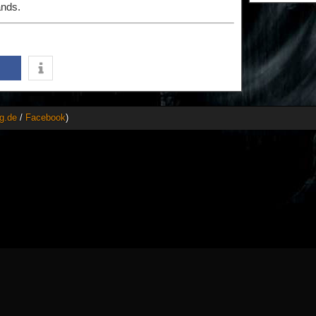
ands.
g.de
/
Facebook
)