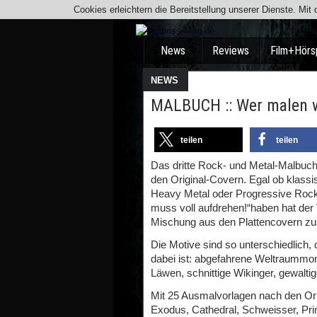
Cookies erleichtern die Bereitstellung unserer Dienste. Mi
News
Reviews
Film+Hörs
NEWS
MALBUCH :: Wer malen wi
teilen
teilen
Das dritte Rock- und Metal-Malbuch
den Original-Covern. Egal ob klassi
Heavy Metal oder Progressive Rock,
muss voll aufdrehen!“haben hat der 
Mischung aus den Plattencovern zu
Die Motive sind so unterschiedlich,
dabei ist: abgefahrene Weltraummons
Läwen, schnittige Wikinger, gewalti
Mit 25 Ausmalvorlagen nach den Or
Exodus, Cathedral, Schweisser, Prim