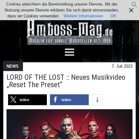
Cookies erleichtern die Bereitstellung unserer Dienste. Mit der
Team
Kontakt
Facebook
Instagram
Nutzung unserer Dienste erklären Sie sich damit einverstanden,
Impressum / Datenschutz
dass wir Cookies verwenden.
Weitere Informationen
OK
NEWS
7. Juli 2023
LORD OF THE LOST :: Neues Musikvideo
„Reset The Preset“
teilen
teilen