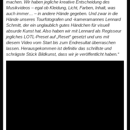
machen. Wir haben jegliche kreative Entscheidung des
Musikvideos – egal ob Kleidung, Licht, Farben, Inhalt, was
auch immer… – in andere Hände gegeben. Und zwar in die
Hände unseres Tourfotografen und -kameramannes Lennard
Schmitt, der ein unglaublich gutes Händchen für visuell
absurde Kunst hat. Also haben wir mit Lennard als Regisseur
jegliches LOTL-Preset auf „Reset“ gesetzt und uns mit
diesem Video vom Start bis zum Endresultat überraschen
lassen. Herausgekommen ist definitiv das schrillste und
schrägste Stück Bildkunst, dass wir je veröffentlicht haben.“