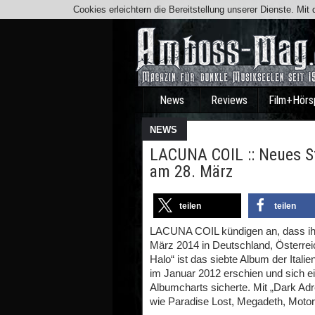
Cookies erleichtern die Bereitstellung unserer Dienste. Mi
News
Reviews
Film+Hörs
NEWS
LACUNA COIL :: Neues S
am 28. März
teilen
teilen
LACUNA COIL kündigen an, dass ih
März 2014 in Deutschland, Österrei
Halo“ ist das siebte Album der Itali
im Januar 2012 erschien und sich ei
Albumcharts sicherte. Mit „Dark Ad
wie Paradise Lost, Megadeth, Motor