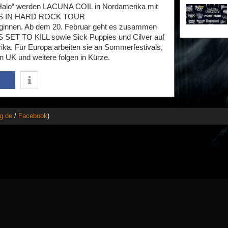
Halo“ werden LACUNA COIL in Nordamerika mit
S IN HARD ROCK TOUR
eginnen. Ab dem 20. Februar geht es zusammen
S SET TO KILL sowie Sick Puppies und Cilver auf
ka. Für Europa arbeiten sie an Sommerfestivals,
 in UK und weitere folgen in Kürze.
g.de
/
Facebook
)