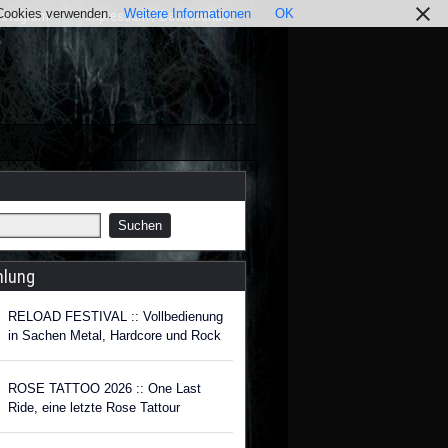
r Cookies verwenden.
Weitere Informationen
OK
nstagram
Impressum / Datenschutz
hlung
RELOAD FESTIVAL :: Vollbedienung
in Sachen Metal, Hardcore und Rock
ROSE TATTOO 2026 :: One Last
Ride, eine letzte Rose Tattour