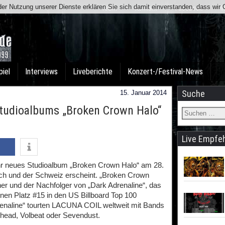
t der Nutzung unserer Dienste erklären Sie sich damit einverstanden, dass wi
Team
Kontakt
Facebook
I
piel
Interviews
Liveberichte
Konzert-/Festival-News
Suche
15. Januar 2014
tudioalbums „Broken Crown Halo“
Live Empfe
r neues Studioalbum „Broken Crown Halo“ am 28.
ch und der Schweiz erscheint. „Broken Crown
ener und der Nachfolger von „Dark Adrenaline“, das
nen Platz #15 in den US Billboard Top 100
renaline“ tourten LACUNA COIL weltweit mit Bands
head, Volbeat oder Sevendust.