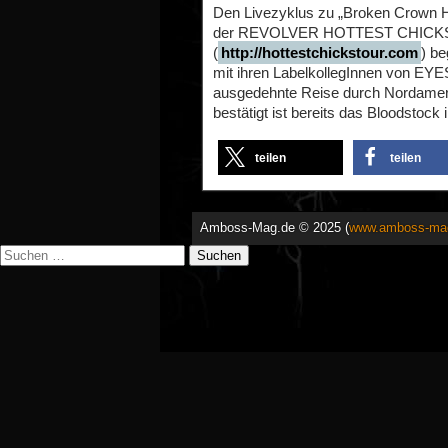
Den Livezyklus zu „Broken Crown 
der REVOLVER HOTTEST CHICK
(
http://hottestchickstour.com
) b
mit ihren LabelkollegInnen von EYE
ausgedehnte Reise durch Nordameri
bestätigt ist bereits das Bloodstock
teilen
teilen
Amboss-Mag.de © 2025 (
www.amboss-ma