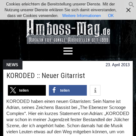
Cookies erleichtern die Bereitstellung unserer Dienste. Mit der
Team
Kontakt
Facebook
Instagram
Nutzung unserer Dienste erklären Sie sich damit einverstanden,
Impressum / Datenschutz
dass wir Cookies verwenden.
Weitere Informationen
OK
NEWS
23. April 2013
KORODED :: Neuer Gitarrist
teilen
teilen
KORODED haben einen neuen Gitarristen: Sein Name ist
Adrian, seines Zeichens Bassist bei „The Ebenezer Scrooge
Complex“. Hier ein kurzes Statement von Adrian: „KORODED
war schon in meiner Jugendzeit fester Bestandteil der Jülicher
Szene, der ich angehört habe. Schon damals hat die Musik
vielen Leuten etwas auf den Weg mitgeben können, um von