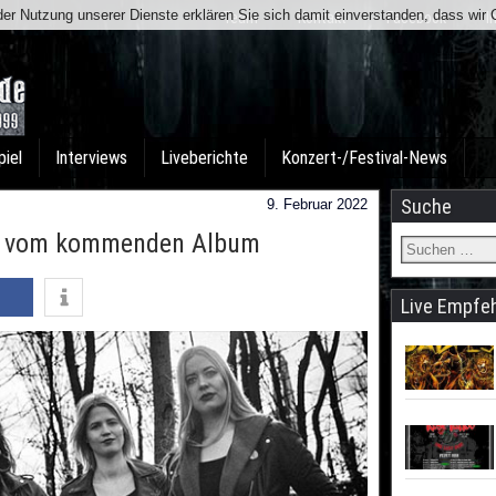
t der Nutzung unserer Dienste erklären Sie sich damit einverstanden, dass wi
Team
Kontakt
Facebook
I
piel
Interviews
Liveberichte
Konzert-/Festival-News
Suche
9. Februar 2022
k vom kommenden Album
Live Empfe