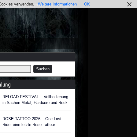
r Cookies verwenden.
Weitere Informationen
OK
nstagram
Impressum / Datenschutz
hlung
RELOAD FESTIVAL :: Vollbedienung
in Sachen Metal, Hardcore und Rock
ROSE TATTOO 2026 :: One Last
Ride, eine letzte Rose Tattour