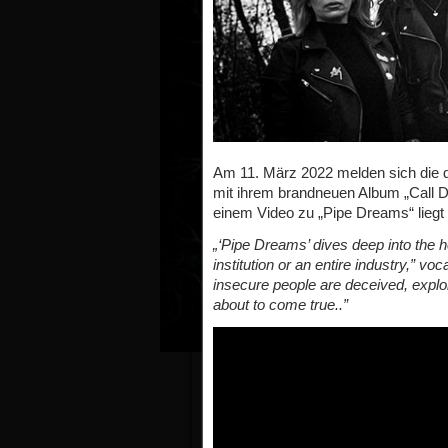
Am 11. März 2022 melden sich die
mit ihrem brandneuen Album „Call 
einem Video zu „Pipe Dreams“ liegt
„‘Pipe Dreams’ dives deep into the h
institution or an entire industry,” vo
insecure people are deceived, exploi
about to come true..”