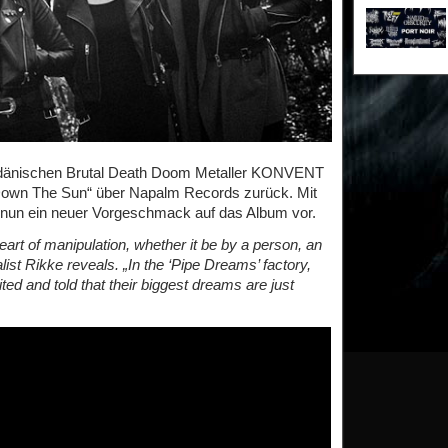
 dänischen Brutal Death Doom Metaller KONVENT
Down The Sun“ über Napalm Records zurück. Mit
 nun ein neuer Vorgeschmack auf das Album vor.
eart of manipulation, whether it be by a person, an
calist Rikke reveals. „In the ‘Pipe Dreams’ factory,
ted and told that their biggest dreams are just