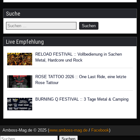
Suche
Live Empfehlung
RELOAD FESTIVAL :: Vollbedienung in Sachen
Metal, Hardcore und Rock
ROSE TATTOO 2026 :: One Last Ride, eine letzte
Rose Tattour
BURNING Q FESTIVAL :: 3 Tage Metal & Camping
Amboss-Mag.de © 2025 (
www.amboss-mag.de
/
Facebook
)