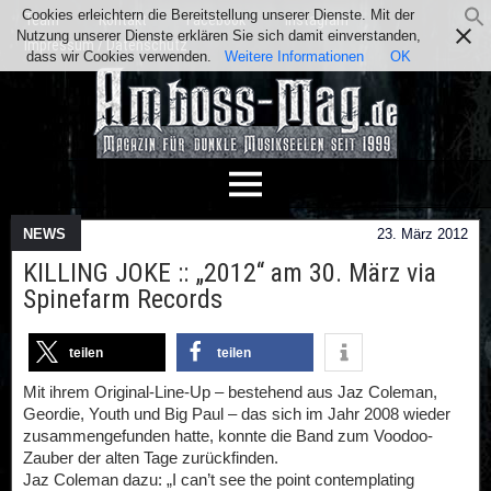
Cookies erleichtern die Bereitstellung unserer Dienste. Mit der
Team
Kontakt
Facebook
Instagram
Nutzung unserer Dienste erklären Sie sich damit einverstanden,
Impressum / Datenschutz
dass wir Cookies verwenden.
Weitere Informationen
OK
NEWS
23. März 2012
KILLING JOKE :: „2012“ am 30. März via
Spinefarm Records
teilen
teilen
Mit ihrem Original-Line-Up – bestehend aus Jaz Coleman,
Geordie, Youth und Big Paul – das sich im Jahr 2008 wieder
zusammengefunden hatte, konnte die Band zum Voodoo-
Zauber der alten Tage zurückfinden.
Jaz Coleman dazu: „I can’t see the point contemplating