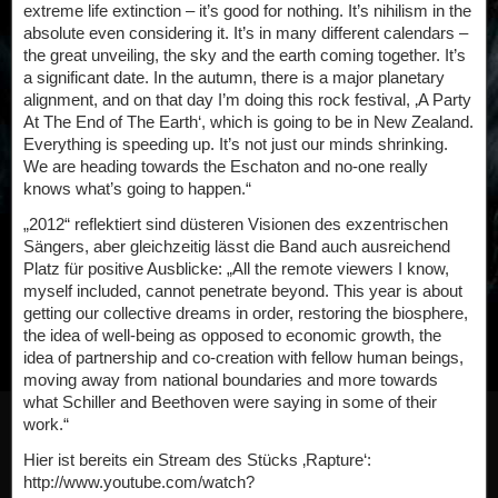
extreme life extinction – it’s good for nothing. It’s nihilism in the
absolute even considering it. It’s in many different calendars –
the great unveiling, the sky and the earth coming together. It’s
a significant date. In the autumn, there is a major planetary
alignment, and on that day I’m doing this rock festival, ‚A Party
At The End of The Earth‘, which is going to be in New Zealand.
Everything is speeding up. It’s not just our minds shrinking.
We are heading towards the Eschaton and no-one really
knows what’s going to happen.“
„2012“ reflektiert sind düsteren Visionen des exzentrischen
Sängers, aber gleichzeitig lässt die Band auch ausreichend
Platz für positive Ausblicke: „All the remote viewers I know,
myself included, cannot penetrate beyond. This year is about
getting our collective dreams in order, restoring the biosphere,
the idea of well-being as opposed to economic growth, the
idea of partnership and co-creation with fellow human beings,
moving away from national boundaries and more towards
what Schiller and Beethoven were saying in some of their
work.“
Hier ist bereits ein Stream des Stücks ‚Rapture‘:
http://www.youtube.com/watch?