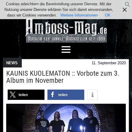
Cookies erleichtern die Bereitstellung unserer Dienste. Mit der
Team
Kontakt
Facebook
Instagram
Nutzung unserer Dienste erklären Sie sich damit einverstanden,
Impressum / Datenschutz
dass wir Cookies verwenden.
Weitere Informationen
OK
NEWS
11. September 2020
KAUNIS KUOLEMATON :: Vorbote zum 3.
Album im November
teilen
teilen