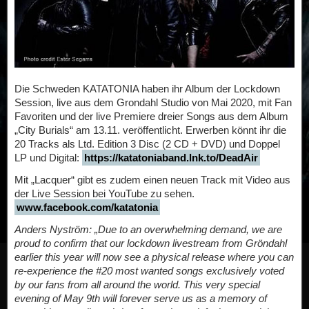
Die Schweden KATATONIA haben ihr Album der Lockdown
Session, live aus dem Grondahl Studio von Mai 2020, mit Fan
Favoriten und der live Premiere dreier Songs aus dem Album
„City Burials“ am 13.11. veröffentlicht. Erwerben könnt ihr die
20 Tracks als Ltd. Edition 3 Disc (2 CD + DVD) und Doppel
LP und Digital:
https://katatoniaband.lnk.to/DeadAir
Mit „Lacquer“ gibt es zudem einen neuen Track mit Video aus
der Live Session bei YouTube zu sehen.
www.facebook.com/katatonia
Anders Nyström: „Due to an overwhelming demand, we are
proud to confirm that our lockdown livestream from Gröndahl
earlier this year will now see a physical release where you can
re-experience the #20 most wanted songs exclusively voted
by our fans from all around the world. This very special
evening of May 9th will forever serve us as a memory of