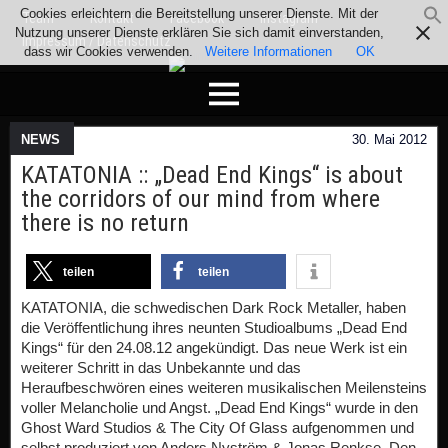
Cookies erleichtern die Bereitstellung unserer Dienste. Mit der
Team
Kontakt
Facebook
Instagram
Nutzung unserer Dienste erklären Sie sich damit einverstanden,
Impressum / Datenschutz
dass wir Cookies verwenden.
Weitere Informationen
OK
NEWS
30. Mai 2012
KATATONIA :: „Dead End Kings“ is about
the corridors of our mind from where
there is no return
teilen
teilen
KATATONIA, die schwedischen Dark Rock Metaller, haben
die Veröffentlichung ihres neunten Studioalbums „Dead End
Kings“ für den 24.08.12 angekündigt. Das neue Werk ist ein
weiterer Schritt in das Unbekannte und das
Heraufbeschwören eines weiteren musikalischen Meilensteins
voller Melancholie und Angst. „Dead End Kings“ wurde in den
Ghost Ward Studios & The City Of Glass aufgenommen und
selbst produziert von Anders Nyström & Jonas Renkse. Den