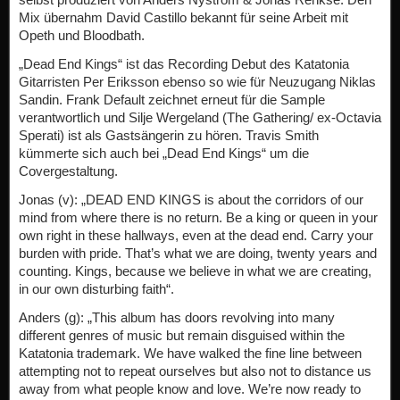
Mix übernahm David Castillo bekannt für seine Arbeit mit
Opeth und Bloodbath.
„Dead End Kings“ ist das Recording Debut des Katatonia
Gitarristen Per Eriksson ebenso so wie für Neuzugang Niklas
Sandin. Frank Default zeichnet erneut für die Sample
verantwortlich und Silje Wergeland (The Gathering/ ex-Octavia
Sperati) ist als Gastsängerin zu hören. Travis Smith
kümmerte sich auch bei „Dead End Kings“ um die
Covergestaltung.
Jonas (v): „DEAD END KINGS is about the corridors of our
mind from where there is no return. Be a king or queen in your
own right in these hallways, even at the dead end. Carry your
burden with pride. That’s what we are doing, twenty years and
counting. Kings, because we believe in what we are creating,
in our own disturbing faith“.
Anders (g): „This album has doors revolving into many
different genres of music but remain disguised within the
Katatonia trademark. We have walked the fine line between
attempting not to repeat ourselves but also not to distance us
away from what people know and love. We’re now ready to