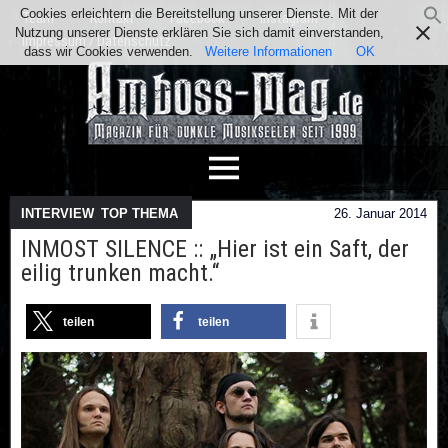
Cookies erleichtern die Bereitstellung unserer Dienste. Mit der
Team
Kontakt
Facebook
Instagram
Nutzung unserer Dienste erklären Sie sich damit einverstanden,
Impressum / Datenschutz
dass wir Cookies verwenden.
Weitere Informationen
OK
INTERVIEW
,
TOP THEMA
26. Januar 2014
INMOST SILENCE :: „Hier ist ein Saft, der
eilig trunken macht.“
teilen
teilen