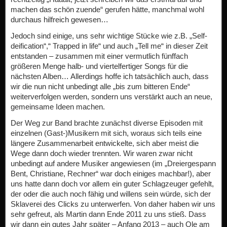
machen das schön zuende“ gerufen hätte, manchmal wohl
durchaus hilfreich gewesen…
Jedoch sind einige, uns sehr wichtige Stücke wie z.B. „Self-
deification“,“ Trapped in life“ und auch „Tell me“ in dieser Zeit
entstanden – zusammen mit einer vermutlich fünffach
größeren Menge halb- und viertelfertiger Songs für die
nächsten Alben… Allerdings hoffe ich tatsächlich auch, dass
wir die nun nicht unbedingt alle „bis zum bitteren Ende“
weiterverfolgen werden, sondern uns verstärkt auch an neue,
gemeinsame Ideen machen.
Der Weg zur Band brachte zunächst diverse Episoden mit
einzelnen (Gast-)Musikern mit sich, woraus sich teils eine
längere Zusammenarbeit entwickelte, sich aber meist die
Wege dann doch wieder trennten. Wir waren zwar nicht
unbedingt auf andere Musiker angewiesen (im „Dreiergespann
Bent, Christiane, Rechner“ war doch einiges machbar!), aber
uns hatte dann doch vor allem ein guter Schlagzeuger gefehlt,
der oder die auch noch fähig und willens sein würde, sich der
Sklaverei des Clicks zu unterwerfen. Von daher haben wir uns
sehr gefreut, als Martin dann Ende 2011 zu uns stieß. Dass
wir dann ein gutes Jahr später – Anfang 2013 – auch Ole am