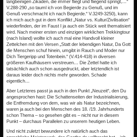
langbeinigen Zikaden, die immer fliegt und fliegend springt,…“
V.288-290 „so tauml ich von Begierde zu Genuß, und im
Genuß verschmacht ich nach Begierde.“ V.3249-3250), kann
ich mich auch gut in dem Konflikt „Natur vs. Kultur/Zivilisation“
wiederfinden, der im Faust I ja auch ein Stück weit thematisiert
wird. Nach meiner ersten und einzigen wirklichen Trekkingtour
(nach Island) wollte ich auch mal eine Handvoll kleiner
Zettelchen mit den Versen „Statt der lebendigen Natur, Da Gott
die Menschen schuf hinein, umgibt in Rauch und Moder nur
Dich Tiergeripp und Totenbein.“ (V.414-418) in diversen
größeren Kaufhäusern verstreuen… Die Zettel hatte ich
tatsächlich auch schon ausgedruckt, aber letztendlich ist
daraus leider doch nichts mehr geworden. Schade
eigentlich…
Aber Letzteres passt ja auch in den Punkt „Neuzeit“, den Du
angesprochen hast: Die Schattenseiten der Industrialisierung,
die Entfremdung von dem, was wir als Natur bezeichnen,
waren ja auch bei den Menschen des 18. /19. Jahrhunderts
schon Thema – so gesehen gibt es – nicht nur in diesem
Punkt – durchaus Parallelen zu unserem heutigen Leben.
Und nicht zuletzt bewundere ich natürlich auch das