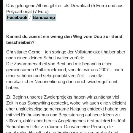
Das gelungene Album gibt es als Download (5 Euro) und aus
Polycarbonat (7 Euro)
Facebook
/
Bandcamp
Kannst du zuerst ein wenig den Weg vom Duo zur Band
beschreiben?
Christiane: Gerne – ich springe der Vollständigkeit halber aber
noch einen kleinen Schritt weiter zurück:
Die Zusammenarbeit von Bent und mir begann in einer
gemeinsamen Gothicrockband, von der wir uns 2007 – nach
einer schönen und sehr produktiven Zeit – zwecks
musikalischer Neuorientierung dann doch wieder getrennt
haben.
Zu Beginn unseres Zweierprojekts haben wir zunächst viel
Zeit in das Songwriting gesteckt, wobei wir auch eine vielleicht
eher unglückselige gemeinsame Neigung entdeckt haben: uns
mit viel Enthusiasmus und Begeisterung auf neue Ideen zu
stürzen, dafür aber bereits Angefangenes erstmal drei bis fünf
Schubladen tiefer zu räumen. Da wäre eine Person, die
rechtzeitig „Haaalt, jetzt schreiben wir das erstmal auf und