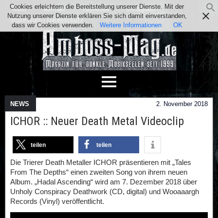
Cookies erleichtern die Bereitstellung unserer Dienste. Mit der
Team
Kontakt
Facebook
Instagram
Nutzung unserer Dienste erklären Sie sich damit einverstanden,
Impressum / Datenschutz
dass wir Cookies verwenden.
Weitere Informationen
OK
NEWS
2. November 2018
ICHOR :: Neuer Death Metal Videoclip
teilen
teilen
Die Trierer Death Metaller ICHOR präsentieren mit „Tales
From The Depths“ einen zweiten Song von ihrem neuen
Album. „Hadal Ascending“ wird am 7. Dezember 2018 über
Unholy Conspiracy Deathwork (CD, digital) und Wooaaargh
Records (Vinyl) veröffentlicht.