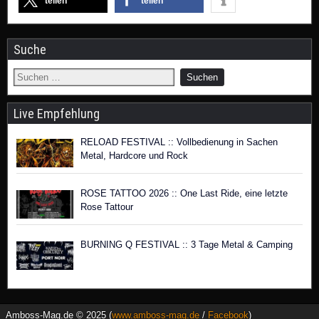
teilen
teilen
Suche
Live Empfehlung
RELOAD FESTIVAL :: Vollbedienung in Sachen
Metal, Hardcore und Rock
ROSE TATTOO 2026 :: One Last Ride, eine letzte
Rose Tattour
BURNING Q FESTIVAL :: 3 Tage Metal & Camping
Amboss-Mag.de © 2025 (
www.amboss-mag.de
/
Facebook
)