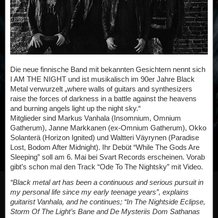
Die neue finnische Band mit bekannten Gesichtern nennt sich
I AM THE NIGHT und ist musikalisch im 90er Jahre Black
Metal verwurzelt „where walls of guitars and synthesizers
raise the forces of darkness in a battle against the heavens
and burning angels light up the night sky.“
Mitglieder sind Markus Vanhala (Insomnium, Omnium
Gatherum), Janne Markkanen (ex-Omnium Gatherum), Okko
Solanterä (Horizon Ignited) und Waltteri Väyrynen (Paradise
Lost, Bodom After Midnight). Ihr Debüt “While The Gods Are
Sleeping” soll am 6. Mai bei Svart Records erscheinen. Vorab
gibt’s schon mal den Track “Ode To The Nightsky” mit Video.
“Black metal art has been a continuous and serious pursuit in
my personal life since my early teenage years”, explains
guitarist Vanhala, and he continues; “In The Nightside Eclipse,
Storm Of The Light’s Bane and De Mysteriis Dom Sathanas