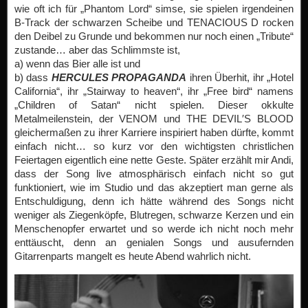
wie oft ich für „Phantom Lord“ simse, sie spielen irgendeinen
B-Track der schwarzen Scheibe und TENACIOUS D rocken
den Deibel zu Grunde und bekommen nur noch einen „Tribute“
zustande… aber das Schlimmste ist,
a) wenn das Bier alle ist und
b) dass
HERCULES PROPAGANDA
ihren Überhit, ihr „Hotel
California“, ihr „Stairway to heaven“, ihr „Free bird“ namens
„Children of Satan“ nicht spielen. Dieser okkulte
Metalmeilenstein, der VENOM und THE DEVIL′S BLOOD
gleichermaßen zu ihrer Karriere inspiriert haben dürfte, kommt
einfach nicht… so kurz vor den wichtigsten christlichen
Feiertagen eigentlich eine nette Geste. Später erzählt mir Andi,
dass der Song live atmosphärisch einfach nicht so gut
funktioniert, wie im Studio und das akzeptiert man gerne als
Entschuldigung, denn ich hätte während des Songs nicht
weniger als Ziegenköpfe, Blutregen, schwarze Kerzen und ein
Menschenopfer erwartet und so werde ich nicht noch mehr
enttäuscht, denn an genialen Songs und ausufernden
Gitarrenparts mangelt es heute Abend wahrlich nicht.