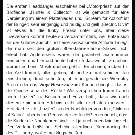
Die ersten Headbanger erscheinen bei „Motörpriest“ auf der
Bildfläche, „Hunter & Collector“ ist wie gemacht für eine
Darbietung im einem Plattenladen und „Scream for Action“ ist
der Bringer: sehr eingängig und räudig und geil! „Electric Diva“
ist etwas für die funky Freaks unter uns, aber diese
Liveversion kommt heute so verdammt stark, weil Fritze sich
an der Gitarre austobt und eine sensationelle Attitüde hinlegt,
die man seit den großen 80er-Jahre-Stadion-Shows nicht
erlebt hat. Andererseits waren die garantiert auch immer
einstudiert und hier und heute habe ich das Gefühl zu sehen,
worum es beim Musikmachen geht… Emotionen, rocken bis
der Arzt kommt, alles geben, ab und zu mal schiefen Ton
einschieben, drauf scheißen, ob man gerade die Wembley
Arena oder das
Vinyl-Reservat
zum Kochen bringt… das ist
die Quintessenz des Rocks! Wie versprochen kommt auch
noch „Luzifer“ zu Besuch und Fritze hofft, dass wir nach
diesem spirituellen Erlebnis nicht allein schlafen müssen…
Erst dachte ich, „Luzifer“ sei der Nachfolger von den „Children
of Satan“, aber beim Genuss der ersten EP erkenne ich, dass
die Kinder die Nachfahren sind… ist ja auch irgendwie logisch.
Der Vorfahr heißt auf Scheibe allerdings „Summoning the
devil“… sorry, wollte mal klugscheißen.