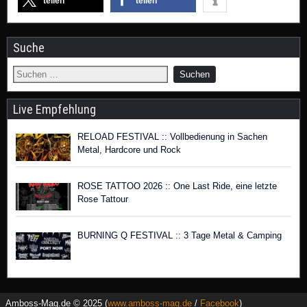
teilen
teilen
Suche
Live Empfehlung
RELOAD FESTIVAL :: Vollbedienung in Sachen
Metal, Hardcore und Rock
ROSE TATTOO 2026 :: One Last Ride, eine letzte
Rose Tattour
BURNING Q FESTIVAL :: 3 Tage Metal & Camping
Amboss-Mag.de © 2025 (
www.amboss-mag.de
/
Facebook
)