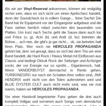
Als wir am
Vinyl-Reservat
ankommen, können wir endgültig
sicher sein, dass es sich nicht um einen Aprilscherz handelt,
denn der Soundcheck ist in vollem Gange… feine Sache! Die
Band hat ihr Equipment vor der Eingangstür aufgebaut und die
Fans stehen herrlich relaxt zwischen den tausenden von
Platten. Um kurz nach Sechs geht die Sause dann auch los
und Fritze (v, g), Acki (b) und Andi (d, bv) betreten die
Bühne… ach nee, die gibt′s ja gar nicht… ok, sie betreten halt
ihren Platz. Wer noch nie
HERCULES PROPAGANDA
gehört hat, dem sei gesagt, dass es sich bei dem Trio um eine
Band handelt, die Hard Rock / Heavy Metal mit Einflüssen aus
Classic und bedingt Okkult Rock der Siebziger und Achtziger
zockt, der vor Energie nur so sprüht… Gigantenrock, halt.
Wenn VANDERBUYST demnächst in Rente gehen,
TURBONEGRO nur noch ein Schatten ihrer selbst sind, JIMI
HENDRIX wohl nicht von den Toten auferstehen wird und
BLUE ÖYSTER CULT auch nicht mehr sind, was sie mal
waren, haben wir
HERCULES PROPAGANDA
.
Vor einer Handvoll begeisterter Fans geben die drei auch
komplett Vollgas und servieren auch Songs vom demnächst