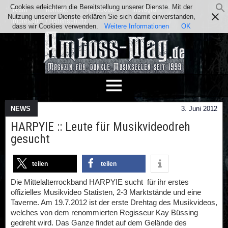
Cookies erleichtern die Bereitstellung unserer Dienste. Mit der
Team
Kontakt
Facebook
Instagram
Nutzung unserer Dienste erklären Sie sich damit einverstanden,
Impressum / Datenschutz
dass wir Cookies verwenden.
Weitere Informationen
OK
NEWS
3. Juni 2012
HARPYIE :: Leute für Musikvideodreh
gesucht
teilen
teilen
Die Mittelalterrockband HARPYIE sucht für ihr erstes
offizielles Musikvideo Statisten, 2-3 Marktstände und eine
Taverne. Am 19.7.2012 ist der erste Drehtag des Musikvideos,
welches von dem renommierten Regisseur Kay Büssing
gedreht wird. Das Ganze findet auf dem Gelände des