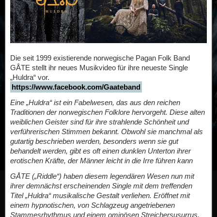
Die seit 1999 existierende norwegische Pagan Folk Band
GÅTE stellt ihr neues Musikvideo für ihre neueste Single
„Huldra“ vor.
https://www.facebook.com/Gaateband
Eine „Huldra“ ist ein Fabelwesen, das aus den reichen
Traditionen der norwegischen Folklore hervorgeht. Diese alten
weiblichen Geister sind für ihre strahlende Schönheit und
verführerischen Stimmen bekannt. Obwohl sie manchmal als
gutartig beschrieben werden, besonders wenn sie gut
behandelt werden, gibt es oft einen dunklen Unterton ihrer
erotischen Kräfte, der Männer leicht in die Irre führen kann
GÅTE („Riddle“) haben diesem legendären Wesen nun mit
ihrer demnächst erscheinenden Single mit dem treffenden
Titel „Huldra“ musikalische Gestalt verliehen. Eröffnet mit
einem hypnotischen, von Schlagzeug angetriebenen
Stammesrhythmus und einem ominösen Streichersusurrus,