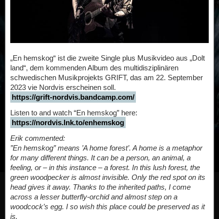
„En hemskog“ ist die zweite Single plus Musikvideo aus „Dolt
land“, dem kommenden Album des multidisziplinären
schwedischen Musikprojekts GRIFT, das am 22. September
2023 vie Nordvis erscheinen soll.
https://grift-nordvis.bandcamp.com/
Listen to and watch “En hemskog” here:
https://nordvis.lnk.to/enhemskog
Erik commented:
”En hemskog” means ’A home forest’. A home is a metaphor
for many different things. It can be a person, an animal, a
feeling, or – in this instance – a forest. In this lush forest, the
green woodpecker is almost invisible. Only the red spot on its
head gives it away. Thanks to the inherited paths, I come
across a lesser butterfly-orchid and almost step on a
woodcock’s egg. I so wish this place could be preserved as it
is.