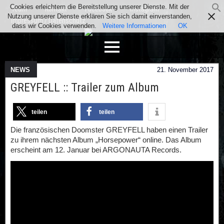
Cookies erleichtern die Bereitstellung unserer Dienste. Mit der
Team
Kontakt
Facebook
Instagram
Nutzung unserer Dienste erklären Sie sich damit einverstanden,
Impressum / Datenschutz
dass wir Cookies verwenden.
Weitere Informationen
OK
NEWS
21. November 2017
GREYFELL :: Trailer zum Album
teilen
teilen
Die französischen Doomster GREYFELL haben einen Trailer
zu ihrem nächsten Album „Horsepower“ online. Das Album
erscheint am 12. Januar bei ARGONAUTA Records.