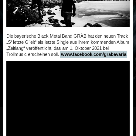
Die bayerische Black Metal Band GRÀB hat den neuen Track
„S‘ letzte G’leit“ als letzte Single aus ihrem kommenden Album
„Zeitlang“ veröffentlicht, das am 1. Oktober 2021 bei
Trollmusic erscheinen soll.
www.facebook.com/grabavaria