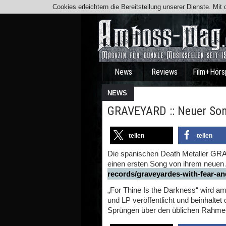
Cookies erleichtern die Bereitstellung unserer Dienste. Mi
News
Reviews
Film+Hörs
NEWS
GRAVEYARD :: Neuer So
teilen
teilen
Die spanischen Death Metaller GRA
einen ersten Song von ihrem neuen
records/graveyardes-with-fear-and
„For Thine Is the Darkness“ wird a
und LP veröffentlicht und beinhaltet
Sprüngen über den üblichen Rahme