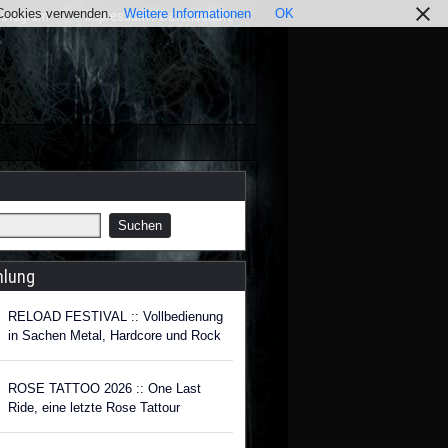
r Cookies verwenden.
Weitere Informationen
OK
nstagram
Impressum / Datenschutz
hlung
RELOAD FESTIVAL :: Vollbedienung
in Sachen Metal, Hardcore und Rock
ROSE TATTOO 2026 :: One Last
Ride, eine letzte Rose Tattour