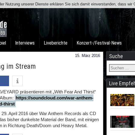
t der Nutzung unserer Dienste erklären Sie sich damit einverstanden, dass wi
Team
Kontakt
Facebook
I
piel
Interviews
Liveberichte
Konzert-/Festival-News
Suche
15. März 2016
ng im Stream
Live Empfe
VEYARD präsentieren mit „With Fear And Thirst“
 Album:
https://soundcloud.com/war-anthem-
-thirst
m 29. April 2016 über War Anthem Records als CD
 das bisher dunkelste Material der Band, mit einigen
n in Richtung Death/Doom und Heavy Metal.