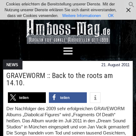
Cookies erleichtern die Bereitstellung unserer Dienste. Mit der
Team
Kontakt
Facebook
Instagram
Nutzung unserer Dienste erklären Sie sich damit einverstanden,
Impressum / Datenschutz
dass wir Cookies verwenden.
Weitere Informationen
OK
NEWS
21. August 2011
GRAVEWORM :: Back to the roots am
14.10.
teilen
teilen
Der Nachfolger des 2009 sehr erfolgreichen GRAVEWORM
Albums „Diabolical Figures“ wird „Fragments Of Death“
heißen. Das Album wurde im Juli 2011 in den „Dream Sound
Studios“ in München eingespielt und von Jan Vacik gemastert!
Die Songs handeln vom Tod und seinen tausend Gesichtern,