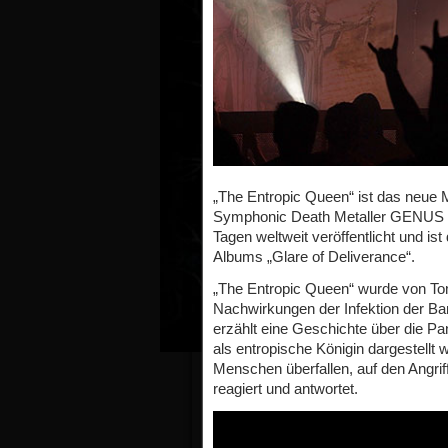
„The Entropic Queen“ ist das neue M
Symphonic Death Metaller GENUS OR
Tagen weltweit veröffentlicht und is
Albums „Glare of Deliverance“.
„The Entropic Queen“ wurde von To
Nachwirkungen der Infektion der Ba
erzählt eine Geschichte über die Pa
als entropische Königin dargestellt 
Menschen überfallen, auf den Angrif
reagiert und antwortet.