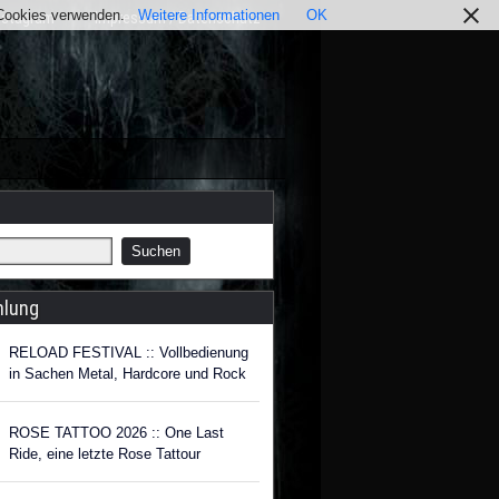
r Cookies verwenden.
Weitere Informationen
OK
nstagram
Impressum / Datenschutz
hlung
RELOAD FESTIVAL :: Vollbedienung
in Sachen Metal, Hardcore und Rock
ROSE TATTOO 2026 :: One Last
Ride, eine letzte Rose Tattour