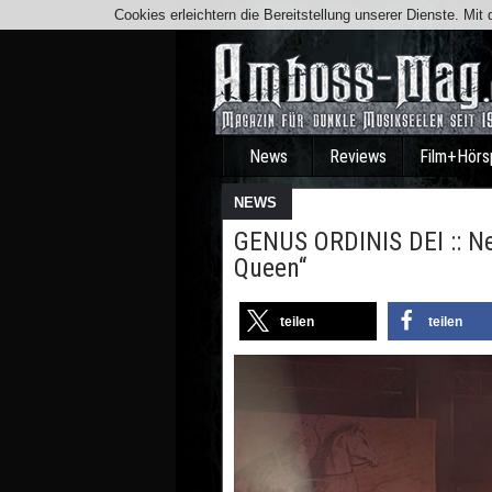
Cookies erleichtern die Bereitstellung unserer Dienste. Mi
News
Reviews
Film+Hörs
NEWS
GENUS ORDINIS DEI :: Ne
Queen“
teilen
teilen