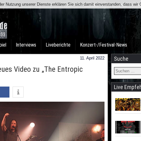
t der Nutzung unserer Dienste erklären Sie sich damit einverstanden, dass wi
Team
Kontakt
Facebook
I
piel
Interviews
Liveberichte
Konzert-/Festival-News
Suche
11. April 2022
ues Video zu „The Entropic
Live Empfe