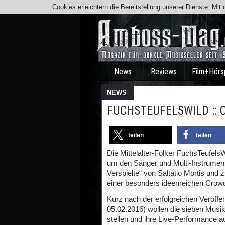
Cookies erleichtern die Bereitstellung unserer Dienste. Mi
News
Reviews
Film+Hörs
NEWS
FUCHSTEUFELSWILD :: C
teilen
teilen
Die Mittelalter-Folker FuchsTeufelsW
um den Sänger und Multi-Instrument
Verspielte“ von Saltatio Mortis un
einer besonders ideenreichen Crow
Kurz nach der erfolgreichen Veröff
05.02.2016) wollen die sieben Musik
stellen und ihre Live-Performance