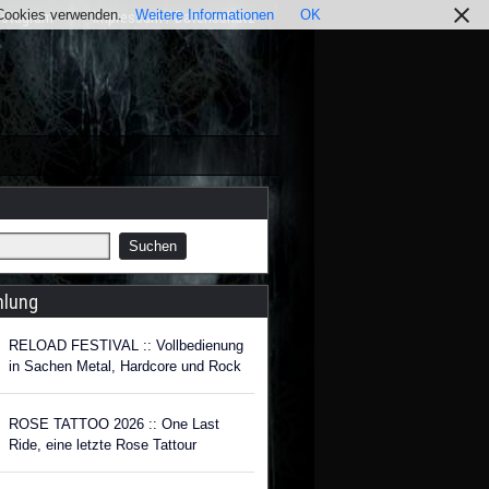
r Cookies verwenden.
Weitere Informationen
OK
nstagram
Impressum / Datenschutz
hlung
RELOAD FESTIVAL :: Vollbedienung
in Sachen Metal, Hardcore und Rock
ROSE TATTOO 2026 :: One Last
Ride, eine letzte Rose Tattour