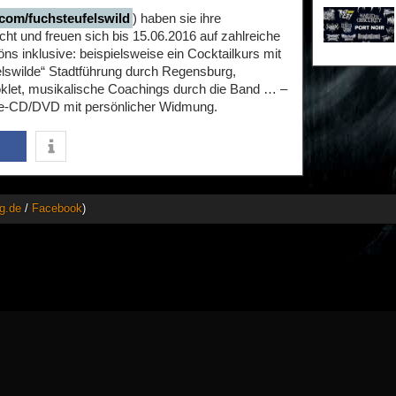
com/fuchsteufelswild
) haben sie ihre
ht und freuen sich bis 15.06.2016 auf zahlreiche
ns inklusive: beispielsweise ein Cocktailkurs mit
lswilde“ Stadtführung durch Regensburg,
oklet, musikalische Coachings durch die Band … –
 Live-CD/DVD mit persönlicher Widmung.
g.de
/
Facebook
)