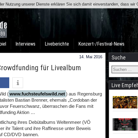
t der Nutzung unserer Dienste erklären Sie sich damit einverstanden, dass wi
Team
Kontakt
Facebook
I
piel
Interviews
Liveberichte
Konzert-/Festival-News
Suche
14. Mai 2016
rowdfunding für Livealbum
Live Empfe
ild (
www.fuchsteufelswild.net
) aus Regensburg
alisten Bastian Brenner, ehemals „Cordoban der
d zuvor Feuerschwanz, überraschen die Fans mit
dfunding Aktion …
entlichung ihres Debütalbums Weltenmeer (VÖ
er ihr Talent und ihre Raffinesse unter Beweis
 auf CD/DVD bannen.