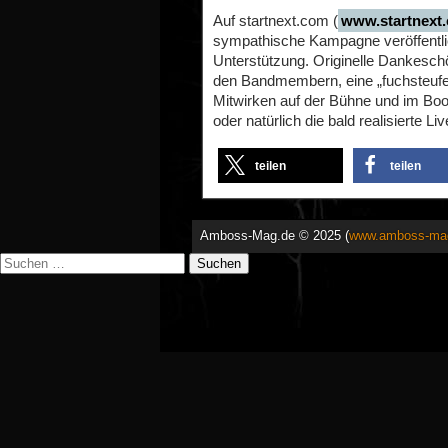
Auf startnext.com (
www.startnext.
sympathische Kampagne veröffentlic
Unterstützung. Originelle Dankeschö
den Bandmembern, eine „fuchsteufe
Mitwirken auf der Bühne und im Bo
oder natürlich die bald realisierte
teilen
teilen
Amboss-Mag.de © 2025 (
www.amboss-ma