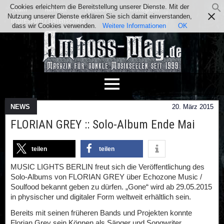
Cookies erleichtern die Bereitstellung unserer Dienste. Mit der
Team
Kontakt
Facebook
Instagram
Nutzung unserer Dienste erklären Sie sich damit einverstanden,
Impressum / Datenschutz
dass wir Cookies verwenden.
Weitere Informationen
OK
NEWS
20. März 2015
FLORIAN GREY :: Solo-Album Ende Mai
teilen
teilen
MUSIC LIGHTS BERLIN freut sich die Veröffentlichung des
Solo-Albums von FLORIAN GREY über Echozone Music /
Soulfood bekannt geben zu dürfen. „Gone“ wird ab 29.05.2015
in physischer und digitaler Form weltweit erhältlich sein.
Bereits mit seinen früheren Bands und Projekten konnte
Florian Grey sein Können als Sänger und Songwriter