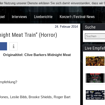
t der Nutzung unserer Dienste erklären Sie sich damit einverstanden, dass wi
Team
Kontakt
Facebook
I
piel
Interviews
Liveberichte
Konzert-/Festival-News
Suche
24. Februar 2014
ight Meat Train“ (Horror)
Live Empfe
Originaltitel: Clive Barkers Midnight Meat
Empfehlung?
Jones, Leslie Bibb, Brooke Shields, Roger Bart