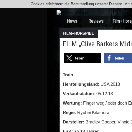
Cookies erleichtern die Bereitstellung unserer Dienste. Mi
News
Reviews
Film+Hörs
FILM+HÖRSPIEL
FILM „Clive Barkers Midn
teilen
teilen
Train
Herstellungsland:
USA 2013
Verkaufsdatum:
05.12.13
Wertung:
Finger weg / oder doch 
Regie:
Ryuhei Kitamura
Darsteller:
Bradley Cooper, Vinnie 
FSK:
ab 18 Jahren