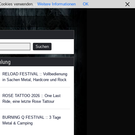
r Cookies verwenden.
Weitere Informationen
OK
nstagram
Impressum / Datenschutz
hlung
RELOAD FESTIVAL :: Vollbedienung
in Sachen Metal, Hardcore und Rock
ROSE TATTOO 2026 :: One Last
Ride, eine letzte Rose Tattour
BURNING Q FESTIVAL :: 3 Tage
Metal & Camping