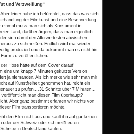
ut und Verzweiflung“
! Aber leider habe ich befürchtet, dass das was sich
rschandlung der Filmkunst und eine Beschneidung
er einmal muss man sich als Konsument in
reien Land, darüber ärgern, dass man eigentlich
der sich damit den Allerwertesten abwischen
t heraus zu schmeißen. Endlich wird mal wieder
ertig produziert und da bekommt man es nicht hin
 Form zu veröffentlichen.
der Hose hätte auf dem Cover darauf
um eine um knapp 7 Minuten gekürzte Version
iert ja niemanden. Als ich merke wie sehr man mir
echt auf Kunstfreiheit genommen hat, reicht ein
n genauer zu prüfen,…31 Schnitte über 7 Minuten…
veröffentlicht man diesen Film überhaupt?
cht. Aber ganz bestimmt erfahren wir nichts von
ieser Film transportieren möchte.
eiht den Film nicht aus und kauft ihn auf gar keinen
ich oder der Schweiz oder schmeißt euren
e Scheibe in Deutschland kaufen.