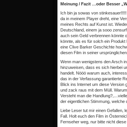
Meinung / Fazit …oder Besser „W
Ich bin ja sowas von stinkesauer!!!!
da in meinem Player dreht, eine Ve
meines Rechts auf Kunst ist. Wied
Deutschland, einem ja sooo zensurf
auch sein Geld verbrennen könnte o
könnte, als es für solch ein Produk
eine Clive Barker Geschichte hochw
diesen Film in seiner ursprünglichen
Wenn man wenigstens den Arsch in 
hinzuweisen, dass es sich hierbei 
handelt. Nööö warum auch, interess
das in der Verfassung garantierte R
Blick ins Internet um diese Versio
und zack raus mit dem Müll. Warum 
Versteht man die Handlung?,…viellei
der eigentlichen Stimmung, welche d
Liebe Leser tut mir einen Gefallen, l
Fall. Holt euch den Film in Österre
Fernseher weg, nur bitte nicht dies