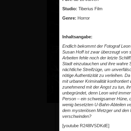
Studio:
Tiberius Film
Genre:
Horror
Inhaltsangabe:
Endlich bekommt der Fotograf Leon
Susan Hoff ist zwar überzeugt von 
Arbeiten fehle noch der letzte Schliff
Stadt einzutauchen und ihre wahre S
nächtliche Streifzüge, um unverfäl
nötige Authentizität zu verleihen. D
mit urbaner Kriminalität konfrontie
zunehmend mit der Angst zu tun, ih
unbegründet, denn Leon wird immer 
Person – ein schweigsamer Hüne, de
wenig besetzten U-Bahn-Abteilen v
dem mysteriösen Metzger und den 
verschwinden?
[youtube R248lVSDKdE]