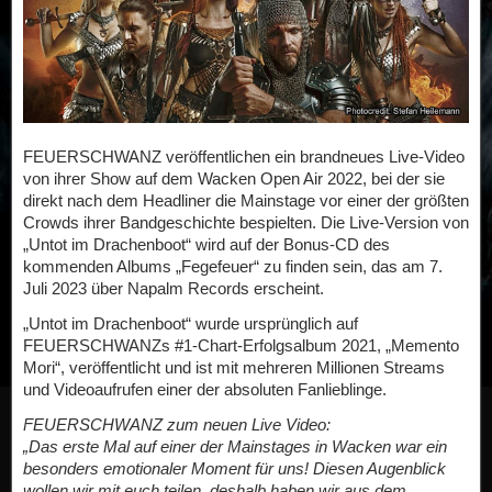
FEUERSCHWANZ veröffentlichen ein brandneues Live-Video
von ihrer Show auf dem Wacken Open Air 2022, bei der sie
direkt nach dem Headliner die Mainstage vor einer der größten
Crowds ihrer Bandgeschichte bespielten. Die Live-Version von
„Untot im Drachenboot“ wird auf der Bonus-CD des
kommenden Albums „Fegefeuer“ zu finden sein, das am 7.
Juli 2023 über Napalm Records erscheint.
„Untot im Drachenboot“ wurde ursprünglich auf
FEUERSCHWANZs #1-Chart-Erfolgsalbum 2021, „Memento
Mori“, veröffentlicht und ist mit mehreren Millionen Streams
und Videoaufrufen einer der absoluten Fanlieblinge.
FEUERSCHWANZ zum neuen Live Video:
„Das erste Mal auf einer der Mainstages in Wacken war ein
besonders emotionaler Moment für uns! Diesen Augenblick
wollen wir mit euch teilen, deshalb haben wir aus dem