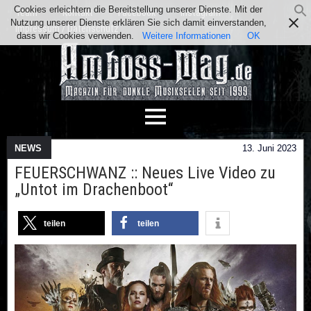
Cookies erleichtern die Bereitstellung unserer Dienste. Mit der
Team
Kontakt
Facebook
Instagram
Nutzung unserer Dienste erklären Sie sich damit einverstanden,
Impressum / Datenschutz
dass wir Cookies verwenden.
Weitere Informationen
OK
NEWS
13. Juni 2023
FEUERSCHWANZ :: Neues Live Video zu
„Untot im Drachenboot“
teilen
teilen