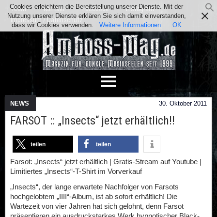
Cookies erleichtern die Bereitstellung unserer Dienste. Mit der
Team
Kontakt
Facebook
Instagram
Nutzung unserer Dienste erklären Sie sich damit einverstanden,
Impressum / Datenschutz
dass wir Cookies verwenden.
Weitere Informationen
OK
NEWS
30. Oktober 2011
FARSOT :: „Insects“ jetzt erhältlich!!
teilen
teilen
Farsot: „Insects“ jetzt erhältlich | Gratis-Stream auf Youtube |
Limitiertes „Insects“-T-Shirt im Vorverkauf
„Insects“, der lange erwartete Nachfolger von Farsots
hochgelobtem „IIII“-Album, ist ab sofort erhältlich! Die
Wartezeit von vier Jahren hat sich gelohnt, denn Farsot
präsentieren ein ausdruckstarkes Werk hypnotischer Black-