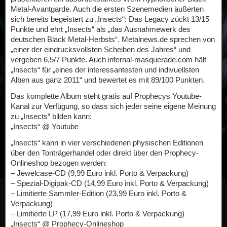
Metal-Avantgarde. Auch die ersten Szenemedien äußerten
sich bereits begeistert zu „Insects“: Das Legacy zückt 13/15
Punkte und ehrt „Insects“ als „das Ausnahmewerk des
deutschen Black Metal-Herbsts“. Metalnews.de sprechen von
„einer der eindrucksvollsten Scheiben des Jahres“ und
vergeben 6,5/7 Punkte. Auch infernal-masquerade.com hält
„Insects“ für „eines der interessantesten und indivuellsten
Alben aus ganz 2011“ und bewertet es mit 89/100 Punkten.
Das komplette Album steht gratis auf Prophecys Youtube-
Kanal zur Verfügung, so dass sich jeder seine eigene Meinung
zu „Insects“ bilden kann:
„Insects“ @ Youtube
„Insects“ kann in vier verschiedenen physischen Editionen
über den Tonträgerhandel oder direkt über den Prophecy-
Onlineshop bezogen werden:
– Jewelcase-CD (9,99 Euro inkl. Porto & Verpackung)
– Spezial-Digipak-CD (14,99 Euro inkl. Porto & Verpackung)
– Limitierte Sammler-Edition (23,99 Euro inkl. Porto &
Verpackung)
– Limitierte LP (17,99 Euro inkl. Porto & Verpackung)
„Insects“ @ Prophecy-Onlineshop